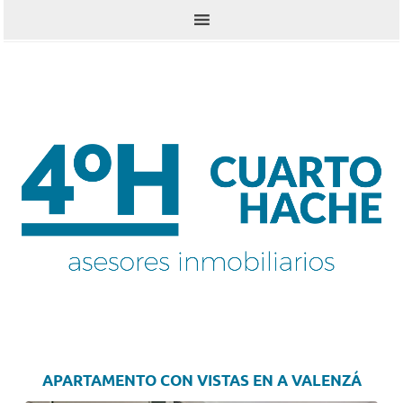
Skip
Skip
Skip
to
to
to
primary
content
footer
navigation
APARTAMENTO CON VISTAS EN A VALENZÁ