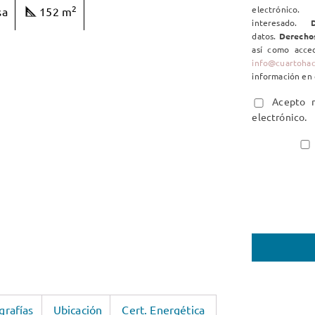
2
electrón
sa
152 m
interesado.
D
datos.
Derecho
así como acced
info@cuartoha
información en 
Acepto re
electrónico.
grafías
Ubicación
Cert. Energética