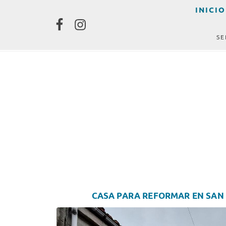
Skip
Skip
Skip
INICIO
to
to
to
primary
content
footer
SE
navigation
CASA PARA REFORMAR EN SAN 