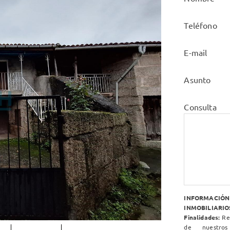
Teléfono
E-mail
Asunto
Consulta
INFORMACIÓ
INMOBILIARIOS
Finalidades:
Res
de nuestros