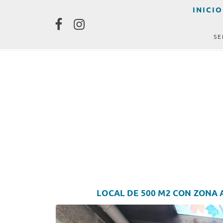
Skip
Skip
Skip
INICIO
to
to
to
primary
content
footer
SE
navigation
LOCAL DE 500 M2 CON ZONA 