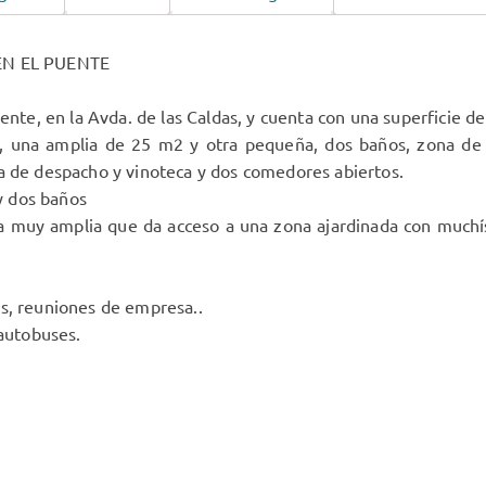
EN EL PUENTE
uente, en la Avda. de las Caldas, y cuenta con una superficie d
as, una amplia de 25 m2 y otra pequeña, dos baños, zona de 
a de despacho y vinoteca y dos comedores abiertos.
y dos baños
za muy amplia que da acceso a una zona ajardinada con muchís
es, reuniones de empresa..
 autobuses.