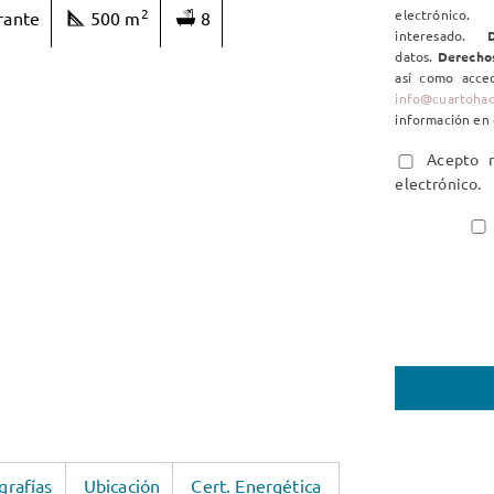
2
electrón
rante
500 m
8
interesado.
D
datos.
Derecho
así como acced
info@cuartoha
información en 
Acepto re
electrónico.
grafías
Ubicación
Cert. Energética