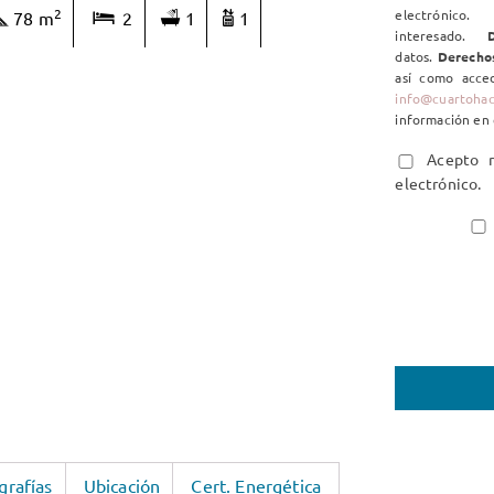
2
electrón
78 m
2
1
1
interesado.
D
datos.
Derecho
así como acced
info@cuartoha
información en 
Acepto re
electrónico.
grafías
Ubicación
Cert. Energética