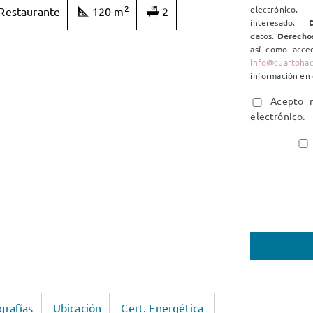
2
electrón
Restaurante
120 m
2
interesado.
D
datos.
Derecho
así como acced
info@cuartoha
información en 
Acepto re
electrónico.
grafías
Ubicación
Cert. Energética